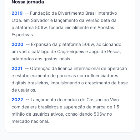
Nossa jornada
2019
-- Fundação da Divertimento Brasil Interativo
Ltda. em Salvador e lançamento da versão beta da
plataforma 506w, focada inicialmente em Apostas
Esportivas.
2020
-- Expansão da plataforma 506w, adicionando
um vasto catálogo de Caça-níqueis e Jogo de Pesca,
adaptados aos gostos locais.
2021
-- Obtenção da licença internacional de operação
e estabelecimento de parcerias com influenciadores
digitais brasileiros, impulsionando o crescimento da base
de usuários.
2022
-- Lançamento do módulo de Cassino ao Vivo
com dealers brasileiros e superação da marca de 1.5
milhão de usuários ativos, consolidando 506w no
mercado nacional.