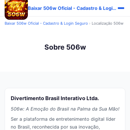
Baixar 506w Oficial - Cadastro & Login Seguro
Baixar 506w Oficial - Cadastro & Login Seguro
›
Localização 506w
Sobre 506w
Divertimento Brasil Interativo Ltda.
506w: A Emoção do Brasil na Palma da Sua Mão!
Ser a plataforma de entretenimento digital líder
no Brasil, reconhecida por sua inovação,